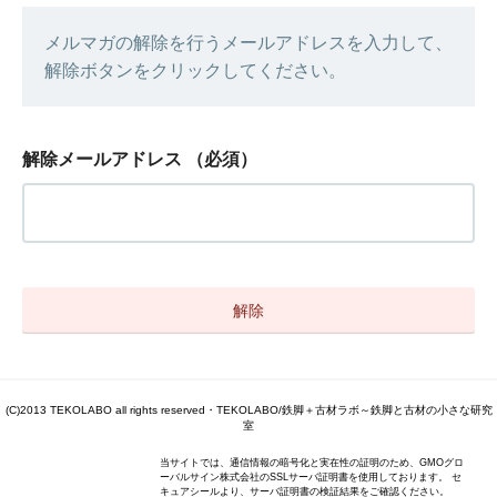
メルマガの解除を行うメールアドレスを入力して、
解除ボタンをクリックしてください。
解除メールアドレス
（必須）
(C)2013 TEKOLABO all rights reserved・TEKOLABO/鉄脚＋古材ラボ～鉄脚と古材の小さな研究
室
当サイトでは、通信情報の暗号化と実在性の証明のため、GMOグロ
ーバルサイン株式会社のSSLサーバ証明書を使用しております。 セ
キュアシールより、サーバ証明書の検証結果をご確認ください。